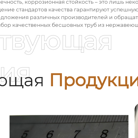
ечность, коррозионная стойкость – это лишь нек
ение стандартов качества гарантируют успешную
редложения различных производителей и обращать
ыбор качественных
бесшовных труб из нержавеющ
ствующая
ия
ующая
Продукц