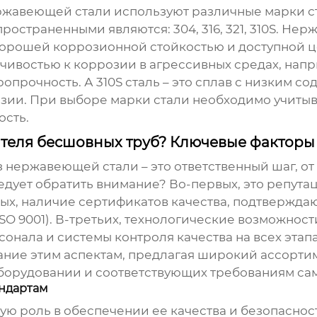
ержавеющей стали
используют различные марки ст
страненными являются: 304, 316, 321, 310S.
Нерж
хорошей коррозионной стойкостью и доступной 
чивостью к коррозии в агрессивных средах, напр
ропрочность. А
310S сталь
– это сплав с низким со
зии. При выборе марки стали необходимо учитыва
ость.
теля бесшовных труб? Ключевые факторы
з нержавеющей стали
– это ответственный шаг, о
едует обратить внимание? Во-первых, это репутац
рых, наличие сертификатов качества, подтвержд
SO 9001). В-третьих, технологические возможнос
нала и системы контроля качества на всех этап
ание этим аспектам, предлагая широкий ассорти
борудовании и соответствующих требованиям сам
андартам
 роль в обеспечении ее качества и безопасност