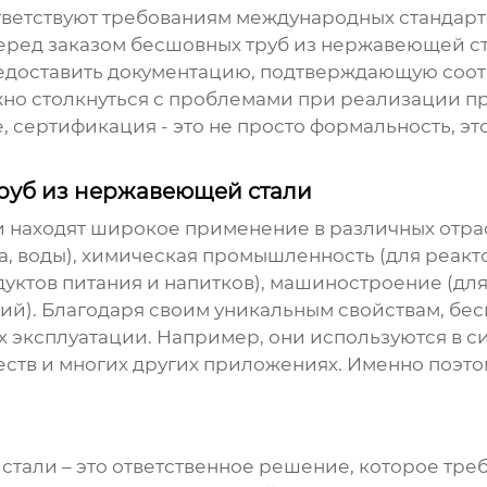
соответствуют требованиям международных стандар
еред заказом
бесшовных труб из нержавеющей с
редоставить документацию, подтверждающую соо
но столкнуться с проблемами при реализации пр
 сертификация - это не просто формальность, эт
руб из нержавеющей стали
и
находят широкое применение в различных отра
за, воды), химическая промышленность (для реакт
ктов питания и напитков), машиностроение (для 
кций). Благодаря своим уникальным свойствам, б
х эксплуатации. Например, они используются в с
еств и многих других приложениях. Именно поэто
 стали
– это ответственное решение, которое треб