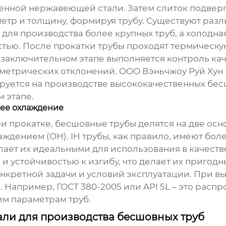
енной нержавеющей стали. Затем слиток подверга
тр и толщину, формируя трубу. Существуют разл
 для производства более крупных труб, а холодная
тью. После прокатки трубы проходят термическу
заключительном этапе выполняется контроль каче
ометрических отклонений. ООО Вэньчжоу Руй Ху
руется на производстве высококачественных бе
 этапе.
нее охлаждение
и прокатке, бесшовные трубы делятся на две осн
аждением (OH). IH трубы, как правило, имеют бол
лает их идеальными для использования в качеств
 устойчивостью к изгибу, что делает их пригод
онкретной задачи и условий эксплуатации. При вы
. Например, ГОСТ 380-2005 или API 5L – это рас
им параметрам труб.
ли для производства бесшовных труб