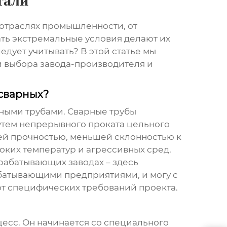
тали
 отраслях промышленности, от
ть экстремальные условия делают их
дует учитывать? В этой статье мы
и выбора завода-производителя и
 сварных?
рными трубами. Сварные трубы
путем непрерывного проката цельного
шей прочностью, меньшей склонностью к
оких температур и агрессивных сред.
рабатывающих заводах – здесь
батывающими предприятиями, и могу с
от специфических требований проекта.
есс. Он начинается со специального