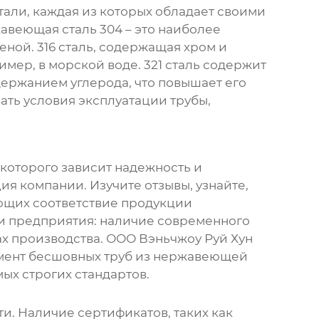
али, каждая из которых обладает своими
авеющая сталь 304
– это наиболее
ценой.
316 сталь
, содержащая хром и
имер, в морской воде.
321 сталь
содержит
держанием углерода, что повышает его
ть условия эксплуатации трубы,
т которого зависит надежность и
ия компании. Изучите отзывы, узнайте,
ающих соответствие продукции
ти предприятия: наличие современного
ах производства. ООО Вэньчжоу Руй Хун
мент
бесшовных труб из нержавеющей
ых строгих стандартов.
и. Наличие сертификатов, таких как