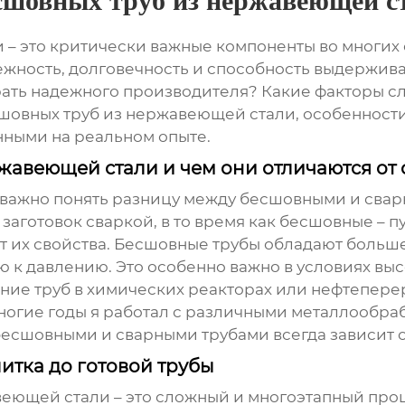
есшовных труб из нержавеющей с
– это критически важные компоненты во многих
жность, долговечность и способность выдержива
ть надежного производителя? Какие факторы сле
шовных труб из нержавеющей стали
, особенност
нными на реальном опыте.
жавеющей стали и чем они отличаются от
, важно понять разницу между бесшовными и сва
заготовок сваркой, в то время как бесшовные – 
ет их свойства. Бесшовные трубы обладают боль
 к давлению. Это особенно важно в условиях выс
ание труб в химических реакторах или нефтепере
ногие годы я работал с различными металлообра
 бесшовными и сварными трубами всегда зависит 
итка до готовой трубы
веющей стали
– это сложный и многоэтапный проц