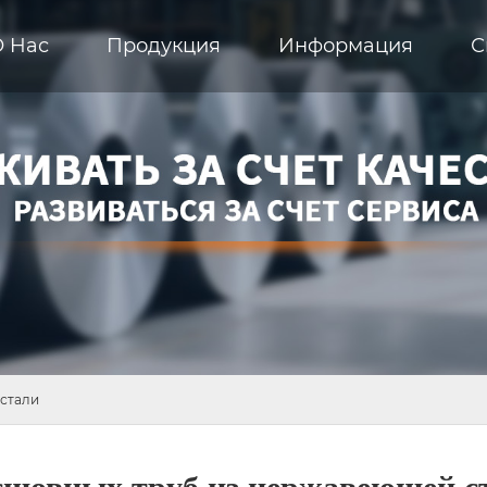
О Hас
Продукция
Информация
С
 стали