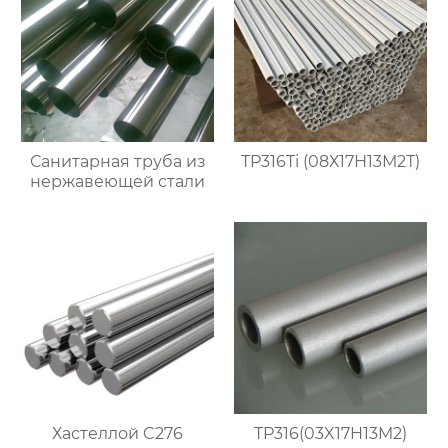
Санитарная труба из
TP316Ti (08Х17Н13М2Т)
нержавеющей стали
Хастеллой C276
TP316(03X17H13M2)