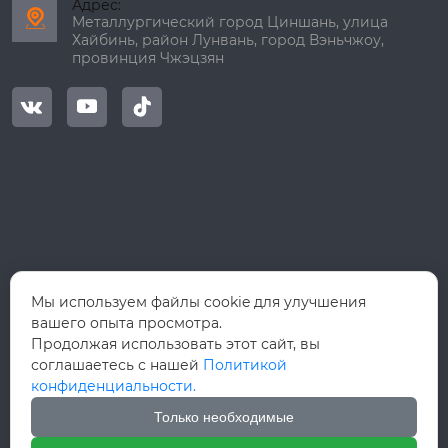
Адрес:

Металлургический город Циншань, улица
Хайбинь, район Лунвань, город Вэньчжоу,
провинция Чжэцзян



Мы используем файлы cookie для улучшения
вашего опыта просмотра.
Продолжая использовать этот сайт, вы
соглашаетесь с нашей
Политикой
конфиденциальности.
Только необходимые