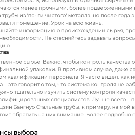
 себестоимость, используют вторичное сырье ил
лучаются менее прочными, более подверженными к
 трубы из 'почти чистого' металла, но после года
вали помещение. Урок на всю жизнь.
чняйте информацию о происхождении сырья, про
еобходимости. Не стесняйтесь задавать вопросы
цию.
ства
твенное сырье. Важно, чтобы контроль качества о
 финальной упаковки. В противном случае, даже 
м квалификации персонала. Я часто видел, как н
 – это говорит о том, что система контроля не раб
ужно тщательно изучить систему контроля качес
алифицированных специалистов. Лучше всего – 
зян Бангнуо Стальные трубы, к примеру, на мой в
стоит обратить на них внимание. Более подробно о
ансы выбора