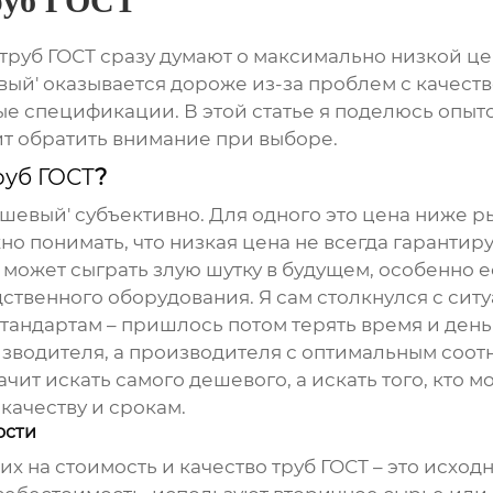
руб ГОСТ
труб ГОСТ
сразу думают о максимально низкой цен
шевый' оказывается дороже из-за проблем с качес
 спецификации. В этой статье я поделюсь опыто
ит обратить внимание при выборе.
руб ГОСТ
?
ешевый' субъективно. Для одного это цена ниже р
но понимать, что низкая цена не всегда гаранти
й может сыграть злую шутку в будущем, особенно 
венного оборудования. Я сам столкнулся с ситуа
тандартам – пришлось потом терять время и день
оизводителя, а производителя с оптимальным соот
значит искать самого дешевого, а искать того, кт
качеству и срокам.
ости
их на стоимость и качество
труб ГОСТ
– это исходн