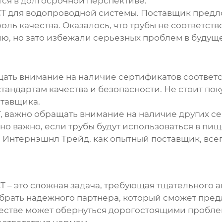
ится в долгосрочной перспективе.
СТ
для водопроводной системы. Поставщик предло
ь качества. Оказалось, что трубы не соответст
, но зато избежали серьезных проблем в будуще
ть внимание на наличие сертификатов соответст
тандартам качества и безопасности. Не стоит пок
ставщика.
, важно обращать внимание на наличие других с
нно важно, если трубы будут использоваться в п
Интернэшнл Трейд, как опытный поставщик, всег
СТ
– это сложная задача, требующая тщательного а
выбрать надежного партнера, который сможет пр
ачестве может обернуться дорогостоящими проблем