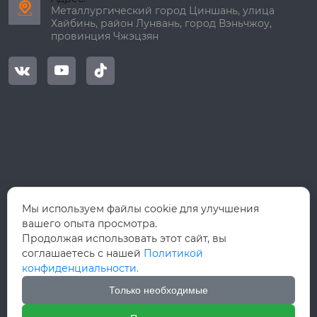

Металлургический город Циншань, улица
Хайбинь, район Лунвань, город Вэньчжоу,
провинция Чжэцзян



Мы используем файлы cookie для улучшения
вашего опыта просмотра.
Продолжая использовать этот сайт, вы
соглашаетесь с нашей
Политикой
конфиденциальности.
Только необходимые