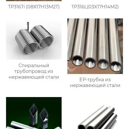
TP316Ti (08Х17Н13М2Т)
TP316L(03X17H14M2)
Спиральный
трубопровод из
нержавеющей стали
EP-трубка из
нержавеющей стали