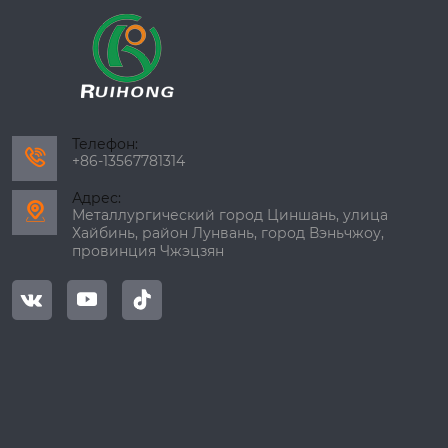
Телефон:

+86-13567781314
Адрес:

Металлургический город Циншань, улица
Хайбинь, район Лунвань, город Вэньчжоу,
провинция Чжэцзян


