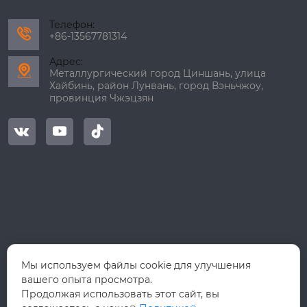
Телефон:

+86-13567781314
Адрес:

Металлургический город Циншань, улица
Хайбинь, район Лунвань, город Вэньчжоу,
провинция Чжэцзян



Мы используем файлы cookie для улучшения
вашего опыта просмотра.
Продолжая использовать этот сайт, вы