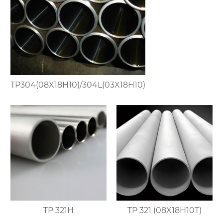
TP304(08X18H10)/304L(03X18H10)
TP 321H
TP 321 (08X18H10T)