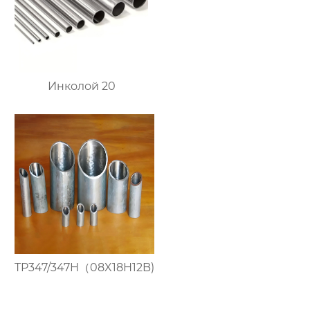
Инколой 20
TP347/347H（08X18H12B)