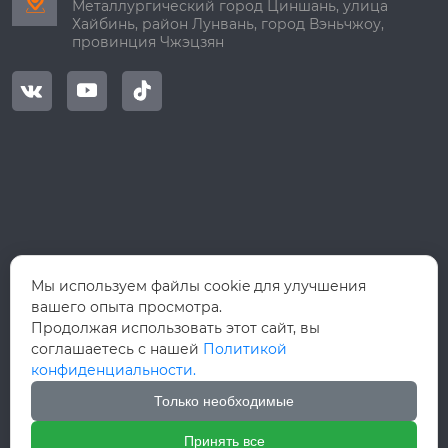

Металлургический город Циншань, улица
Хайбинь, район Лунвань, город Вэньчжоу,
провинция Чжэцзян



Мы используем файлы cookie для улучшения
вашего опыта просмотра.
Продолжая использовать этот сайт, вы
соглашаетесь с нашей
Политикой
конфиденциальности.
Только необходимые
Принять все