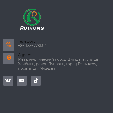
Телефон:

+86-13567781314
Адрес:

Металлургический город Циншань, улица
Хайбинь, район Лунвань, город Вэньчжоу,
провинция Чжэцзян


