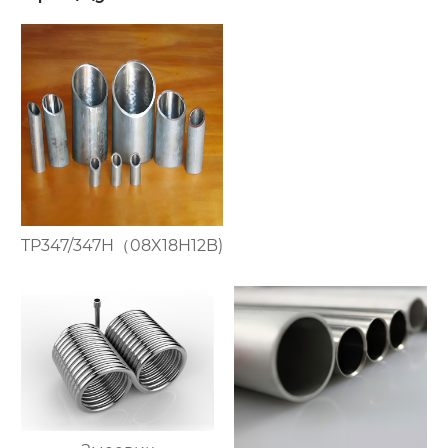
TP347/347H（08X18H12B)