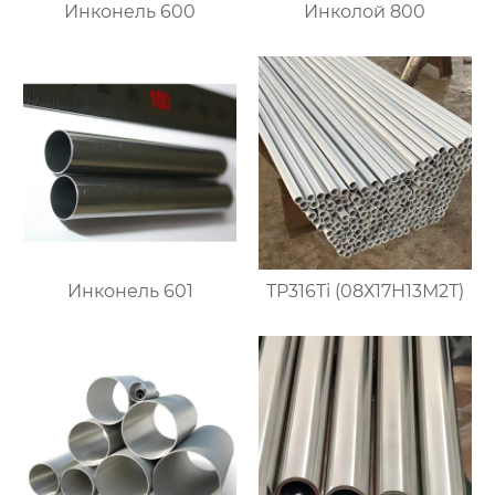
Инконель 600
Инколой 800
Инконель 601
TP316Ti (08Х17Н13М2Т)