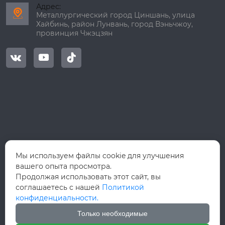
Адрес:

Металлургический город Циншань, улица
Хайбинь, район Лунвань, город Вэньчжоу,
провинция Чжэцзян



Мы используем файлы cookie для улучшения
вашего опыта просмотра.
Продолжая использовать этот сайт, вы
соглашаетесь с нашей
Политикой
конфиденциальности.
Только необходимые