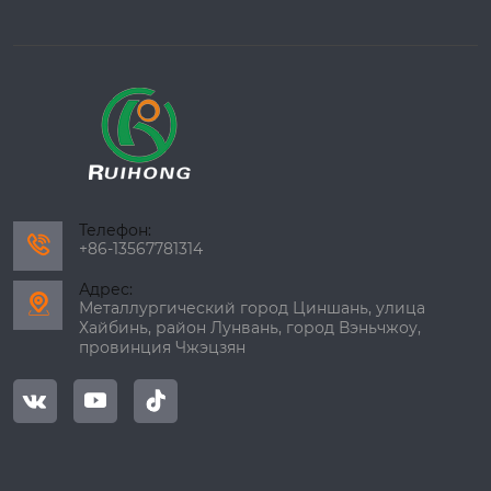
Телефон:

+86-13567781314
Адрес:

Металлургический город Циншань, улица
Хайбинь, район Лунвань, город Вэньчжоу,
провинция Чжэцзян


