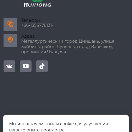
Телефон:

+86-13567781314
Адрес:

Металлургический город Циншань, улица
Хайбинь, район Лунвань, город Вэньчжоу,
провинция Чжэцзян



Мы используем файлы cookie для улучшения
вашего опыта просмотра.