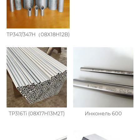
TP347/347H（08X18H12B)
TP316Ti (08Х17Н13М2Т)
Инконель 600