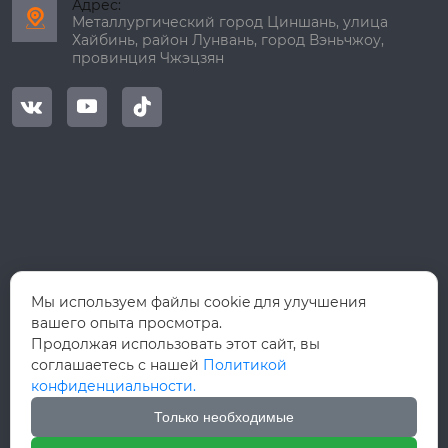
Адрес:

Металлургический город Циншань, улица
Хайбинь, район Лунвань, город Вэньчжоу,
провинция Чжэцзян



Мы используем файлы cookie для улучшения
вашего опыта просмотра.
Продолжая использовать этот сайт, вы
соглашаетесь с нашей
Политикой
конфиденциальности.
Только необходимые