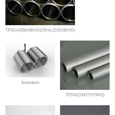
TP304(08X18H10)/304L(03X18H10)
Змеевик
TP316(03X17H13M2)