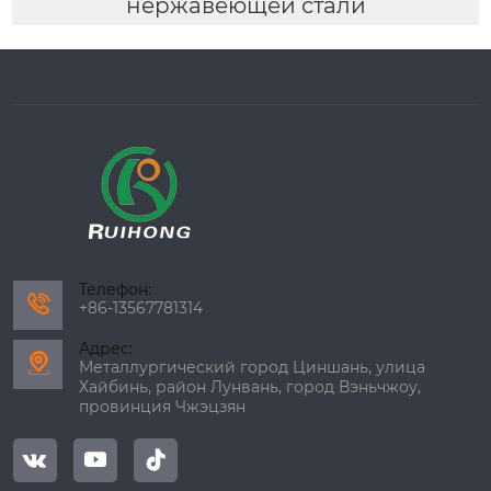
нержавеющей стали
Телефон:

+86-13567781314
Адрес:

Металлургический город Циншань, улица
Хайбинь, район Лунвань, город Вэньчжоу,
провинция Чжэцзян


