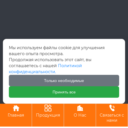
Мы используем файлы cookie для улучшения
вашего опыта просмотра.
Продолжая использовать этот сайт, вы
соглашаетесь с нашей
Политикой
конфиденциальности.
Только необходимые
Принять все
Авторское право©ООО Вэньчжоу Руй Хун Интернэшнл Трейд




Главная
Продукция
О Нас
Связаться с
нами