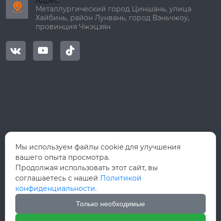
Адрес:

Металлургический город Циншань, улица
Хайбинь, район Лунвань, город Вэньчжоу,
провинция Чжэцзян



Мы используем файлы cookie для улучшения
вашего опыта просмотра.
Продолжая использовать этот сайт, вы
соглашаетесь с нашей
Политикой
конфиденциальности.
Только необходимые