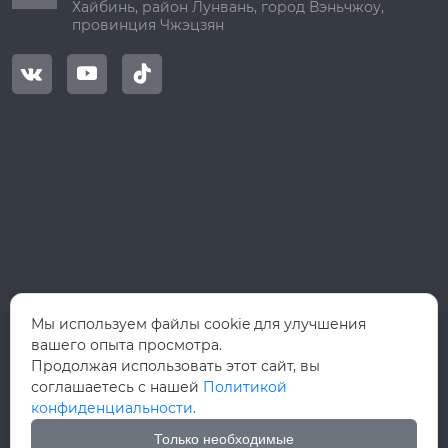
Хайбинь, район Лунвань, город Вэньчжоу,
провинция Чжэцзян



Мы используем файлы cookie для улучшения
вашего опыта просмотра.
Продолжая использовать этот сайт, вы
соглашаетесь с нашей
Политикой
конфиденциальности.
Только необходимые