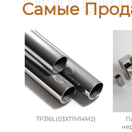
Продукт
Самые Прод
TP316L(03X17H14M2)
П
не