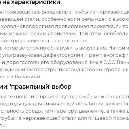
 на характеристики
я производства.
Бесшовные трубы из нержавеющ
жавеющей стали
, особенно если речь идет о высо
, холодноводородная проволочная прокатка, ги го
ным механическим свойствам. При этом, необходи
контроль качества на всех этапах.
, которые сложно обнаружить визуально. Напри
 ультразвуковая дефектоскопия и рентгенография
 и дорогостоящего оборудования. Мы в ООО Вэн
придерживаются строгих стандартов контроля ка
и требованиям.
ии: 'правильный' выбор
 и технологию производства, труба может оказа
но подходящая для химической обработки, может б
сивность среды, температуру, давление, а также 
трубы из нержавеющей стали
для пищевой промы
ти.