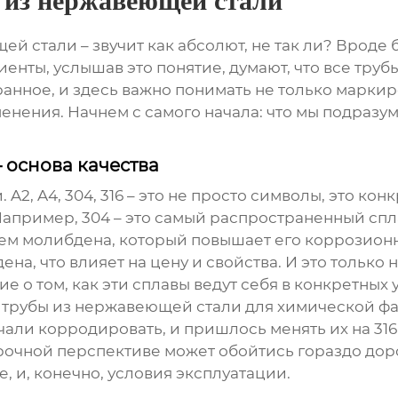
 из нержавеющей стали
щей стали
– звучит как абсолют, не так ли? Вроде 
лиенты, услышав это понятие, думают, что все тр
анное, и здесь важно понимать не только маркир
енения. Начнем с самого начала: что мы подразу
 основа качества
A2, A4, 304, 316 – это не просто символы, это к
пример, 304 – это самый распространенный сплав
ием молибдена, который повышает его коррозионн
а, что влияет на цену и свойства. И это только 
е о том, как эти сплавы ведут себя в конкретных
и
трубы из нержавеющей стали
для химической фа
али корродировать, и пришлось менять их на 316
срочной перспективе может обойтись гораздо дор
, и, конечно, условия эксплуатации.