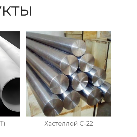
кты
T)
Хастеллой C-22