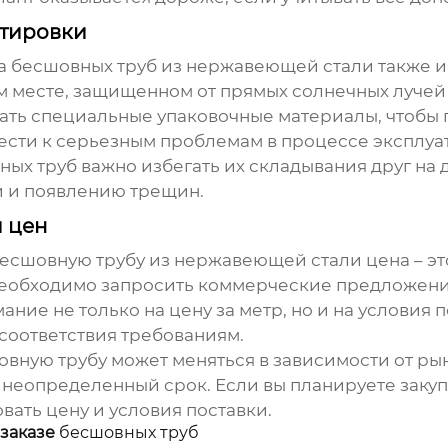
ртировки
ка
бесшовных труб из нержавеющей стали
также и
хом месте, защищенном от прямых солнечных луче
ть специальные упаковочные материалы, чтобы 
ести к серьезным проблемам в процессе эксплуа
ных труб
важно избегать их складывания друг на
и и появлению трещин.
и цен
есшовную трубу из нержавеющей стали цена
– э
еобходимо запросить коммерческие предложения
ние не только на цену за метр, но и на условия п
есоответствия требованиям.
овную трубу
может меняться в зависимости от ры
на неопределенный срок. Если вы планируете зак
вать цену и условия поставки.
заказе
бесшовных труб