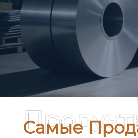
Самые П
Продукт
Самые Прод