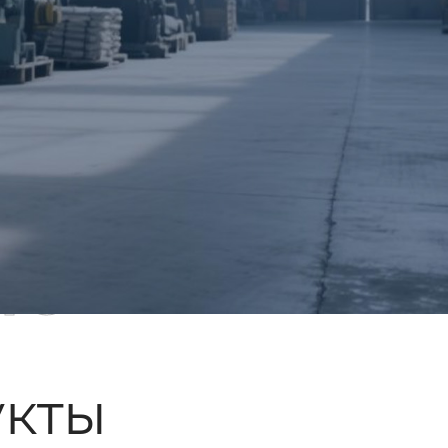
ые
кты