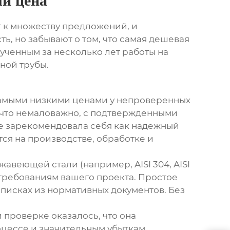
ли цена
 к множеству предложений, и
ь, но забывают о том, что самая дешевая
лученным за несколько лет работы на
ной трубы
.
а самыми низкими ценами у непроверенных
 что немаловажно, с подтвержденными
уже зарекомендовала себя как надежный
ся на производстве, обработке и
жавеющей стали
(например, AISI 304, AISI
е требованиям вашего проекта. Простое
ыписках из нормативных документов. Без
и проверке оказалось, что она
оцессе и значительным убыткам.