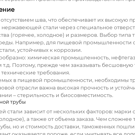
ение
отсутствием шва, что обеспечивает их высокую п
а нержавеющей стали через специальное отверс
тва (горячее, холодное) и размеров. Выбор типа 
реды. Например, для пищевой промышленности обы
стали, устойчивых к коррозии.
ообразно: химическая промышленность, нефтега
т.д. Поэтому, прежде чем заказывать
бесшовную 
 технические требования.
емых в пищевой промышленности, необходимы тру
овой отрасли важна высокая прочность и устойч
нии – стерильность и биосовместимость.
ной трубы
ей стали
зависит от нескольких факторов: марки 
олодное), а также от объема заказа. Чем сложнее 
рубы, но и стоимость доставки, таможенных пошли
иант оказывается дороже, если учитывать все доп