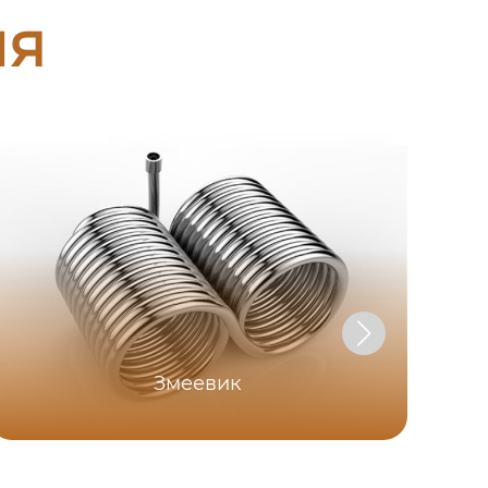
ия
Змеевик