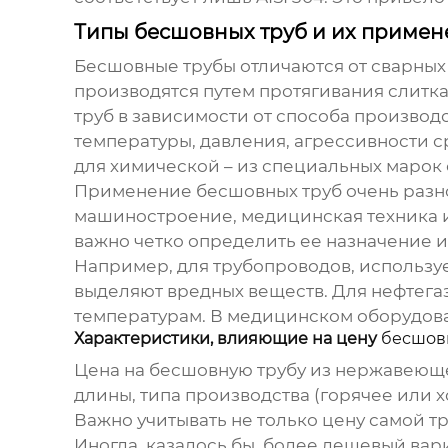
Типы бесшовных труб и их примен
Бесшовные трубы отличаются от сварных 
производятся путем протягивания слитк
труб в зависимости от способа производс
температуры, давления, агрессивности с
для химической – из специальных марок 
Применение
бесшовных труб
очень разн
машиностроение, медицинская техника и 
важно четко определить ее назначение и
Например, для трубопроводов, использу
выделяют вредных веществ. Для нефтегаз
температурам. В медицинском оборудова
Характеристики, влияющие на цену
бесшов
Цена на
бесшовную трубу из нержавеющ
длины, типа производства (горячее или х
Важно учитывать не только цену самой т
Иногда, казалось бы, более дешевый вар