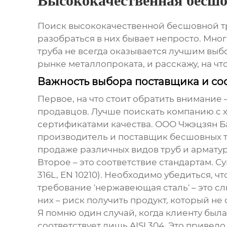
Высококачественная бесшо
Поиск
высококачественной бесшовной т
разобраться в них бывает непросто. Мно
труба не всегда оказывается лучшим выбо
рынке металлопроката, и расскажу, на ч
Важность выбора поставщика и соо
Первое, на что стоит обратить внимание
продавцов. Лучше поискать компанию с 
сертификатами качества. ООО Чжэцзян Ба
производитель и поставщик
бесшовных 
продаже различных видов труб и армату
Второе – это соответствие стандартам. С
316L, EN 10210). Необходимо убедиться, 
требование 'нержавеющая сталь' – это с
них – риск получить продукт, который н
Я помню один случай, когда клиенту была 
соответствует лишь AISI 304. Это приве