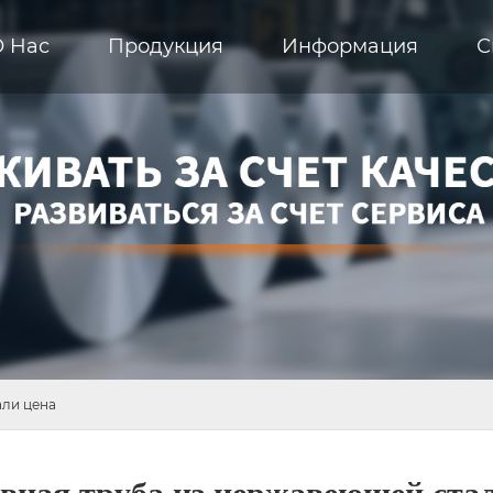
О Hас
Продукция
Информация
С
али цена