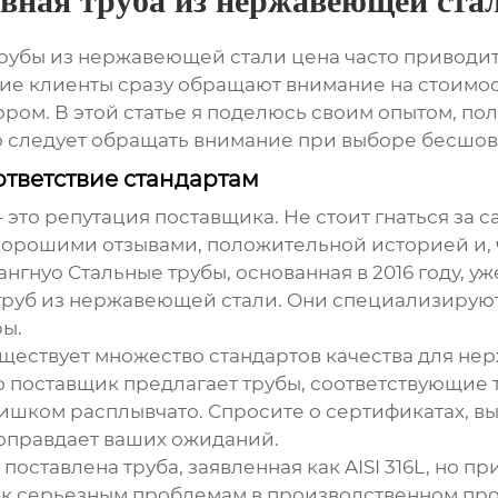
вная труба из нержавеющей ста
рубы из нержавеющей стали цена
часто приводит
гие клиенты сразу обращают внимание на стоимост
ром. В этой статье я поделюсь своим опытом, по
то следует обращать внимание при выборе
бесшов
тветствие стандартам
 – это репутация поставщика. Не стоит гнаться з
хорошими отзывами, положительной историей и,
нгнуо Стальные трубы, основанная в 2016 году, 
труб из нержавеющей стали
. Они специализируют
ры.
уществует множество стандартов качества для
нер
что поставщик предлагает трубы, соответствующи
лишком расплывчато. Спросите о сертификатах, в
е оправдает ваших ожиданий.
поставлена труба, заявленная как AISI 316L, но пр
ло к серьезным проблемам в производственном пр