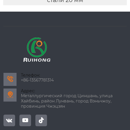
стали 20 мм
Телефон:

+86-13567781314
Адрес:

Металлургический город Циншань, улица
Хайбинь, район Лунвань, город Вэньчжоу,
провинция Чжэцзян


