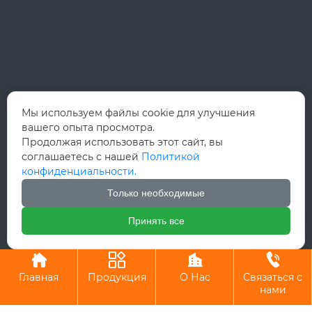
Мы используем файлы cookie для улучшения
вашего опыта просмотра.
Продолжая использовать этот сайт, вы
соглашаетесь с нашей
Политикой
конфиденциальности.
Только необходимые
Принять все
Авторское право©ООО Вэньчжоу Руй Хун Интернэшнл Трейд




Главная
Продукция
О Нас
Связаться с
нами