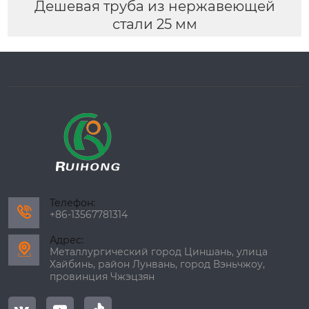
Дешевая труба из нержавеющей
стали 25 мм
Телефон:

+86-13567781314
Адрес:

Металлургический город Циншань, улица
Хайбинь, район Лунвань, город Вэньчжоу,
провинция Чжэцзян