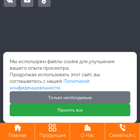



Мы используем файлы cookie для улучшения
вашего опыта просмотра.
Продолжая использовать этот сайт, вы
соглашаетесь с нашей
Политикой
конфиденциальности.
Только необходимые
Принять все
Авторское право©ООО Вэньчжоу Руй Хун Интернэшнл Трейд




Главная
Продукция
О Нас
Связаться с