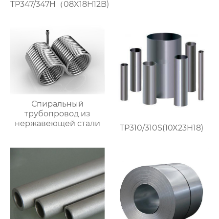
TP347/347H（08X18H12B)
Спиральный
трубопровод из
нержавеющей стали
TP310/310S(10X23H18)