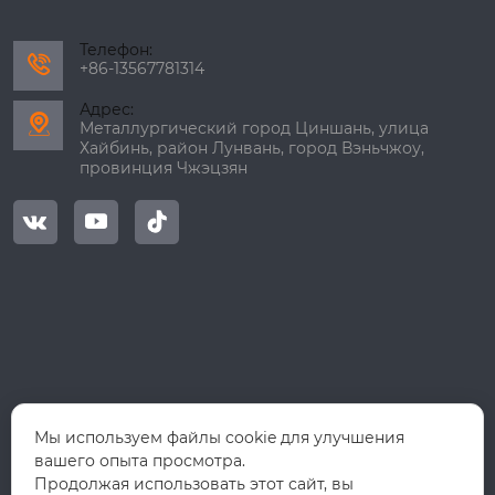
Телефон:

+86-13567781314
Адрес:

Металлургический город Циншань, улица
Хайбинь, район Лунвань, город Вэньчжоу,
провинция Чжэцзян



Мы используем файлы cookie для улучшения
вашего опыта просмотра.
Продолжая использовать этот сайт, вы