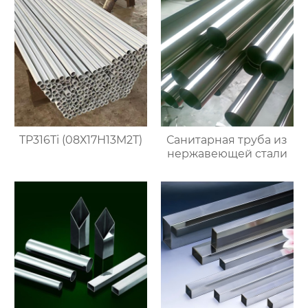
TP316Ti (08Х17Н13М2Т)
Санитарная труба из
нержавеющей стали