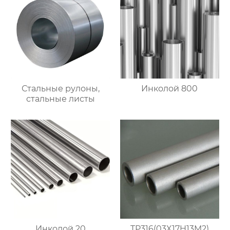
Стальные рулоны,
Инколой 800
стальные листы
Инколой 20
TP316(03X17H13M2)