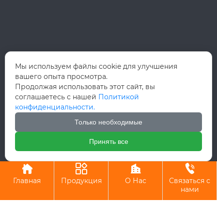
Мы используем файлы cookie для улучшения
вашего опыта просмотра.
Продолжая использовать этот сайт, вы
соглашаетесь с нашей
Политикой
конфиденциальности.
Только необходимые
Принять все
Авторское право©ООО Вэньчжоу Руй Хун Интернэшнл Трейд




Главная
Продукция
О Нас
Связаться с
нами