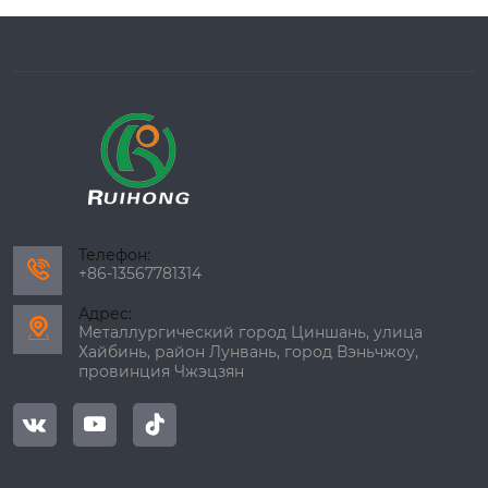
Телефон:

+86-13567781314
Адрес:

Металлургический город Циншань, улица
Хайбинь, район Лунвань, город Вэньчжоу,
провинция Чжэцзян


