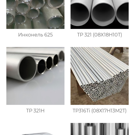
Инконель 625
TP 321 (08X18H10T)
TP 321H
TP316Ti (08Х17Н13М2Т)