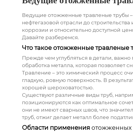
Ведущие отожженные трав
Ведущие отожженные травленые трубы
–
нефтегазовой отрасли до строительства
коррозии и относительно доступной цено
Давайте разберемся.
Что такое отожженные травленые т
Прежде чем углубляться в детали, важно 
обработка металла, которая позволяет с
Травление – это химический процесс очи
гладкую, ровную поверхность. В результ
хорошей шероховатостью.
Существуют различные виды труб, наприм
позиционируются как оптимальное сочета
они не имеют сварных швов, что значите
труб, отжиг делает металл более податли
Области применения
отожженных 