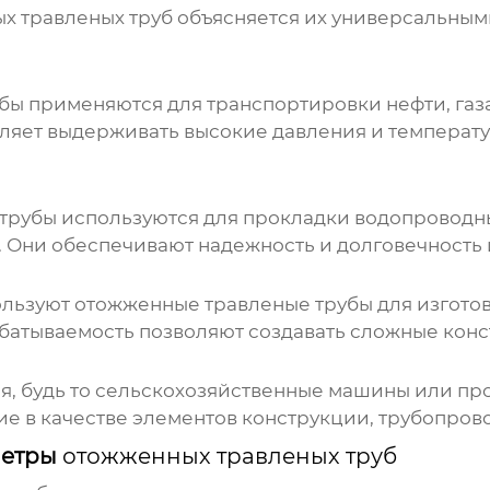
х травленых труб
объясняется их универсальным
убы
применяются для транспортировки нефти, газа,
ляет выдерживать высокие давления и температу
трубы
используются для прокладки водопроводны
. Они обеспечивают надежность и долговечность
ользуют
отожженные травленые трубы
для изгото
абатываемость позволяют создавать сложные конс
я, будь то сельскохозяйственные машины или п
е в качестве элементов конструкции, трубопров
метры
отожженных травленых труб