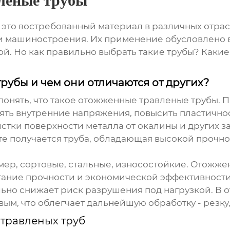
леные трубы
 это востребованный материал в различных отра
 и машиностроения. Их применение обусловлено 
й. Но как правильно выбрать такие трубы? Каки
рубы и чем они отличаются от других?
понять, что такое
отожженные травленые трубы
. 
нять внутренние напряжения, повысить пластично
стки поверхности металла от окалины и других з
ате получается труба, обладающая высокой прочн
ер, сортовые, стальные, износостойкие.
Отожжен
ние прочности и экономической эффективности. 
льно снижает риск разрушения под нагрузкой. В 
вым, что облегчает дальнейшую обработку - резку
травленых труб