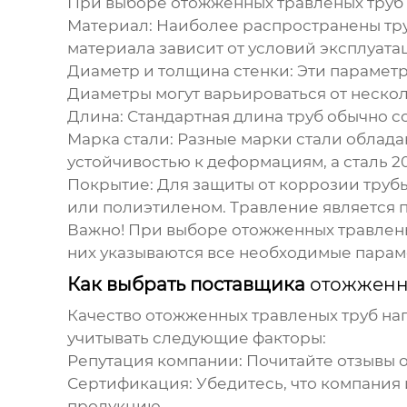
При выборе
отожженных травленых труб
Материал
: Наиболее распространены тру
материала зависит от условий эксплуата
Диаметр и толщина стенки
: Эти парамет
Диаметры могут варьироваться от несколь
Длина
: Стандартная длина труб обычно с
Марка стали
: Разные марки стали облад
устойчивостью к деформациям, а сталь 
Покрытие
: Для защиты от коррозии тру
или полиэтиленом. Травление является 
Важно! При выборе
отожженных травлен
них указываются все необходимые парам
Как выбрать поставщика
отожженн
Качество
отожженных травленых труб
нап
учитывать следующие факторы:
Репутация компании
: Почитайте отзывы 
Сертификация
: Убедитесь, что компани
продукцию.