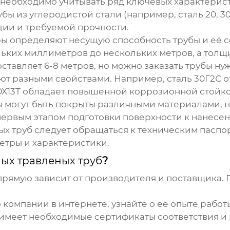
необходимо учитывать ряд ключевых характерист
бы из углеродистой стали (например, сталь 20, 30
ции и требуемой прочности.
ры определяют несущую способность трубы и её с
ких миллиметров до нескольких метров, а толщина
оставляет 6-8 метров, но можно заказать трубы ну
ают разными свойствами. Например, сталь 30Г2С 
20Х13Т обладает повышенной коррозионной стойк
бы могут быть покрыты различными материалами,
первым этапом подготовки поверхности к нанесе
ых труб
следует обращаться к техническим паспо
етры и характеристики.
ых травленых труб
?
рямую зависит от производителя и поставщика.
о компании в интернете, узнайте о её опыте работ
я имеет необходимые сертификаты соответствия и