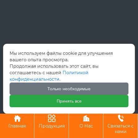
Мы используем файлы cookie для улучшения
вашего опыта просмотра.
Продолжая использовать этот сайт, вы
соглашаетесь с нашей
Политикой
конфиденциальности.
Только необходимые
Принять все
Авторское право©ООО Вэньчжоу Руй Хун Интернэшнл Трейд




Главная
Продукция
О Нас
Связаться с
нами