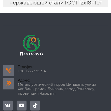
нержавеющей стали ГОСТ 12х18н10т
Телефон:

+86-13567781314
Адрес:

Металлургический город Циншань, улица
Хайбинь, район Лунвань, город Вэньчжоу,
провинция Чжэцзян


