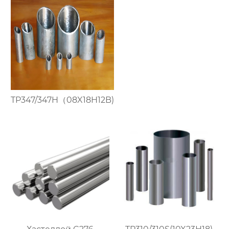
TP347/347H（08X18H12B)