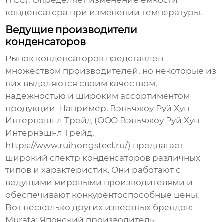
(TCC):
Определяет изменение емкости
конденсатора
при изменении температуры.
Ведущие производители
конденсаторов
Рынок
конденсаторов
представлен
множеством производителей, но некоторые из
них выделяются своим качеством,
надежностью и широким ассортиментом
продукции. Например,
Вэньчжоу Руй Хун
Интернэшнл Трейд
(ООО Вэньчжоу Руй Хун
Интернэшнл Трейд,
https://www.ruihongsteel.ru/) предлагает
широкий спектр
конденсаторов
различных
типов и характеристик. Они работают с
ведущими мировыми производителями и
обеспечивают конкурентоспособные цены.
Вот несколько других известных брендов:
Murata:
Японский производитель,