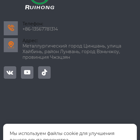
Телефон:

+86-13567781314
Адрес:

Металлургический город Циншань, улица
Хайбинь, район Лунвань, город Вэньчжоу,
провинция Чжэцзян



Мы используем файлы cookie для улучшения