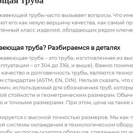
ющая труба
жавеющей трубы
часто вызывает вопросы. Что им
 его как некую вершину качества, как самый пр
елённый класс изделий, обладающих рядом ключе
авеющая труба? Разбираемся в деталях
ржавеющая труба
– это труба, изготовленная из 
луатации – от 304 до 316L и выше). Важно понимать
ество и долговечность трубы, являются техноло
 стандартам (ASTM, EN, DIN). Нельзя сказать, чт
рмин, используемый для обозначения труб, котор
ой стойкости и геометрическим размерам. Обыч
 и точными размерами. При этом, цена на такие и
циируется с высокой точностью размеров. Мы как-
ой системы охлаждения в технологическом оборуд
рубу
, но после осмотра образцов, сделанных по 