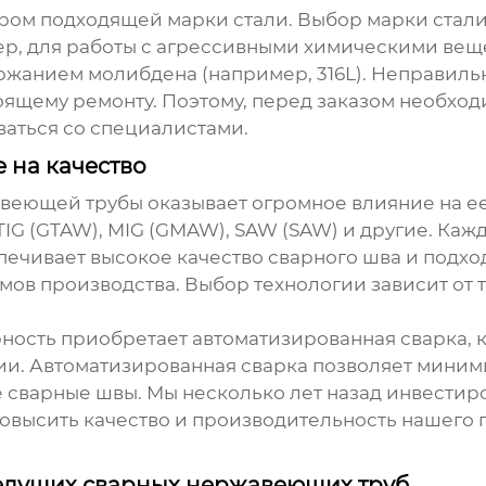
ром подходящей марки стали. Выбор марки стали
ер, для работы с агрессивными химическими вещ
жанием молибдена (например, 316L). Неправильн
ящему ремонту. Поэтому, перед заказом необхо
ваться со специалистами.
 на качество
авеющей трубы
оказывает огромное влияние на ее
TIG (GTAW), MIG (GMAW), SAW (SAW) и другие. Ка
печивает высокое качество сварного шва и подход
емов производства. Выбор технологии зависит от
ность приобретает автоматизированная сварка, 
ии. Автоматизированная сварка позволяет миним
 сварные швы. Мы несколько лет назад инвести
повысить качество и производительность нашего 
едущих сварных нержавеющих труб