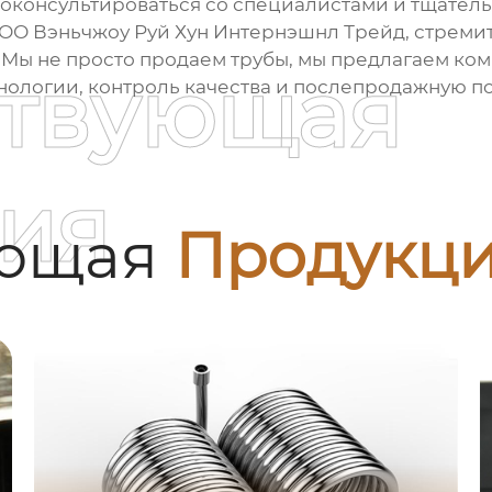
оконсультироваться со специалистами и тщательно 
 ООО Вэньчжоу Руй Хун Интернэшнл Трейд, стреми
 Мы не просто продаем трубы, мы предлагаем к
ствующая
нологии, контроль качества и послепродажную п
ия
ующая
Продукц