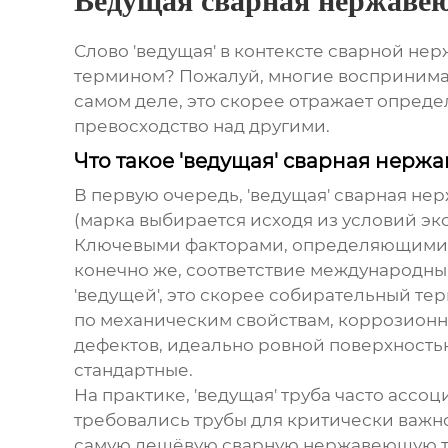
Ведущая сварная нержаве
Слово 'ведущая' в контексте
сварной нер
термином? Пожалуй, многие воспринимают
самом деле, это скорее отражает опред
превосходство над другими.
Что такое 'ведущая' сварная нерж
В первую очередь, 'ведущая'
сварная не
(марка выбирается исходя из условий эксп
Ключевыми факторами, определяющими кач
конечно же, соответствие международным
'ведущей', это скорее собирательный те
по механическим свойствам, коррозионн
дефектов, идеально ровной поверхностью
стандартные.
На практике, 'ведущая' труба часто ассо
требовались трубы для критически важн
самую дешёвую
сварную нержавеющую т