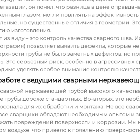
газации, он понял, что разница в цене оправдан
жённым глазом, могли повлиять на эффективност
ельные, но существенные отличия в геометрии. Эт
гию изготовления.
т из виду – это контроль качества сварного шва.
ография) позволяет выявить дефекты, которые не
верхности трубы не было заметных дефектов, но п
 Это серьезный риск, особенно в агрессивных ср
димо уделять особое внимание контролю качеств
 работе с ведущими сварными нержавеющ
сварной нержавеющей трубой
высокого качества
кие трубы дороже стандартных. Во-вторых, это н
сонала для их обработки и монтажа. Не все свар
 все сварщики обладают необходимым опытом и з
ежать повреждений поверхности и коррозии. Мы к
ом воздухе, что привело к появлению поверхност