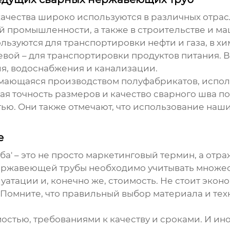
ачества широко используются в различных отрас
 промышленности, а также в строительстве и м
ьзуются для транспортировки нефти и газа, в хи
вой – для транспортировки продуктов питания. В
я, водоснабжения и канализации.
имающаяся производством полуфабрикатов, испол
я точность размеров и качество сварного шва п
ью. Они также отмечают, что использование наши
е
ба' – это не просто маркетинговый термин, а от
ержавеющей трубы
необходимо учитывать множест
луатации и, конечно же, стоимость. Не стоит экон
Помните, что правильный выбор материала и техн
мостью, требованиями к качеству и сроками. И ино