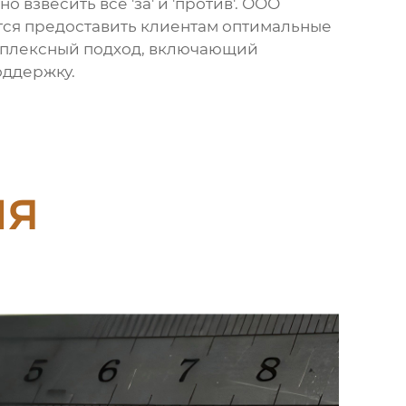
взвесить все 'за' и 'против'. ООО
тся предоставить клиентам оптимальные
омплексный подход, включающий
оддержку.
ия