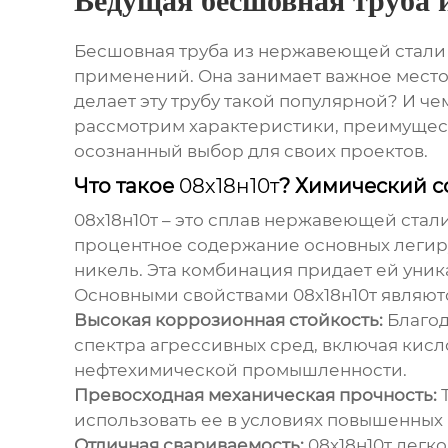
Ведущая бесшовная труба 
Бесшовная труба из нержавеющей стал
применений. Она занимает важное место 
делает эту трубу такой популярной? И ч
рассмотрим характеристики, преимущест
осознанный выбор для своих проектов.
Что такое
08х18н10т
? Химический с
08х18н10т
– это сплав нержавеющей стали
процентное содержание основных легирую
никель. Эта комбинация придает ей уник
Основными свойствами
08х18н10т
являют
Высокая коррозионная стойкость:
Благод
спектра агрессивных сред, включая кисл
нефтехимической промышленности.
Превосходная механическая прочность:
Т
использовать ее в условиях повышенных 
Отличная свариваемость:
08х18н10т
легко