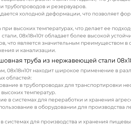
ии трубопроводов и резервуаров.
дается холодной деформации, что позволяет фор
 при высоких температурах, что делает ее подход
 стали,
08х18н10т
обладает более высокой устойч
ов, что является значительным преимуществом в
жения и канализации.
шовная труба из нержавеющей стали 08х1
ам,
08х18н10т
находит широкое применение в разл
х областей:
вание в трубопроводах для транспортировки неф
и высоких температур.
е в системах для переработки и хранения агрес
ользование в оборудовании для производства ле
 системах для производства и хранения пищевых 