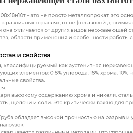
из нержавеющей стали 08х18н10т
и
08х18н10т
– это не просто металлопрокат, это о
в различных отраслях, от нефтегазовой до хими
ем она отличается от других видов нержавеющей с
ва, области применения и особенности работы 
остав и свойства
, классифицируемый как аустенитная нержавеюща
щих элементов: 0,8% углерода, 18% хрома, 10% ни
альные свойства.
ся:
аря высокому содержанию хрома и никеля, сталь
оты, щелочи и соли. Это критически важно для п
руба обладает высокой прочностью на разрыв и у
нагрузок.
 сваривается различными методами, что упрощае