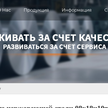
О Hас
Продукция
Информация
С
т