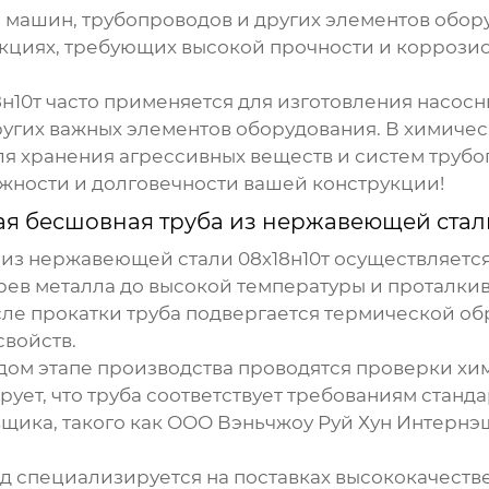
 машин, трубопроводов и других элементов обор
кциях, требующих высокой прочности и коррозион
8н10т
часто применяется для изготовления насосн
ругих важных элементов оборудования. В химиче
ля хранения агрессивных веществ и систем трубо
ежности и долговечности вашей конструкции!
я бесшовная труба из нержавеющей стали
 из нержавеющей стали 08х18н10т
осуществляется
рев металла до высокой температуры и проталкив
ле прокатки труба подвергается термической об
войств.
ждом этапе производства проводятся проверки хи
рует, что труба соответствует требованиям станд
ка, такого как ООО Вэньчжоу Руй Хун Интернэшнл
д специализируется на поставках высококачест