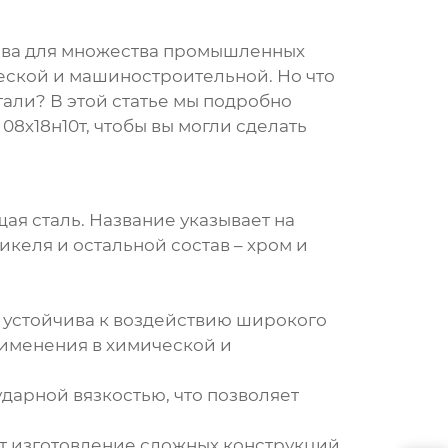
снова для множества промышленных
ческой и машиностроительной. Но что
тали? В этой статье мы подробно
с
08х18н10т
, чтобы вы могли сделать
я сталь. Название указывает на
келя и остальной состав – хром и
 устойчива к воздействию широкого
рименения в химической и
дарной вязкостью, что позволяет
т изготовление сложных конструкций.