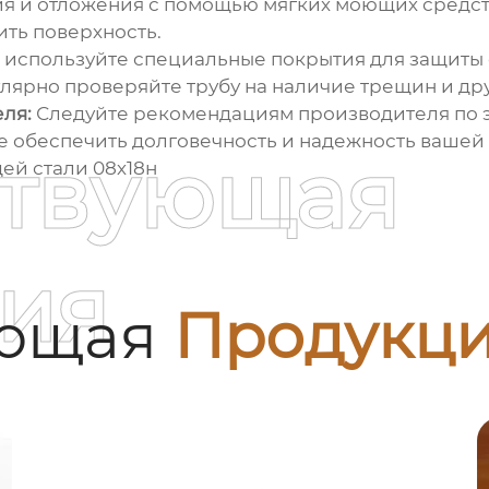
я и отложения с помощью мягких моющих средст
ить поверхность.
используйте специальные покрытия для защиты 
лярно проверяйте трубу на наличие трещин и др
ля:
Следуйте рекомендациям производителя по э
е обеспечить долговечность и надежность вашей
ствующая
ей стали 08х18н
ия
ующая
Продукц