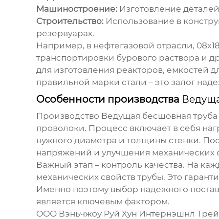
Машиностроение:
Изготовление деталей
Строительство:
Использование в констру
резервуарах.
Например, в нефтегазовой отрасли,
08х1
транспортировки бурового раствора и д
для изготовления реакторов, емкостей д
правильной марки стали – это залог над
Особенности производства
Ведуща
Производство
Ведущая бесшовная труба
проволоки. Процесс включает в себя наг
нужного диаметра и толщины стенки. Пос
напряжений и улучшения механических с
Важный этап – контроль качества. На ка
механических свойств трубы. Это гаранти
Именно поэтому выбор надежного поставщи
является ключевым фактором.
ООО Вэньчжоу Руй Хун Интернэшнл Трей