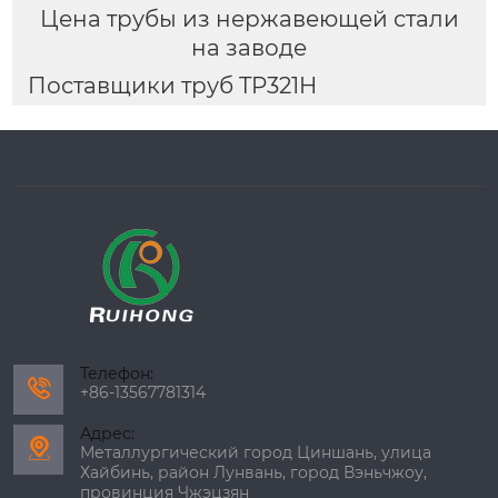
Цена трубы из нержавеющей стали
на заводе
Поставщики труб TP321H
Телефон:

+86-13567781314
Адрес:

Металлургический город Циншань, улица
Хайбинь, район Лунвань, город Вэньчжоу,
провинция Чжэцзян